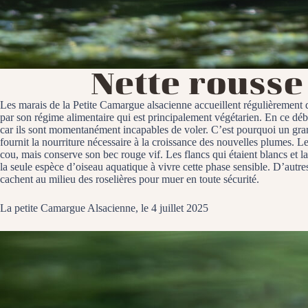
Nette rousse
Les marais de la Petite Camargue alsacienne accueillent régulièrement de
par son régime alimentaire qui est principalement végétarien. En ce débu
car ils sont momentanément incapables de voler. C’est pourquoi un grand
fournit la nourriture nécessaire à la croissance des nouvelles plumes. 
cou, mais conserve son bec rouge vif. Les flancs qui étaient blancs et la
la seule espèce d’oiseau aquatique à vivre cette phase sensible. D’autre
cachent au milieu des roselières pour muer en toute sécurité.
La petite Camargue Alsacienne, le 4 juillet 2025