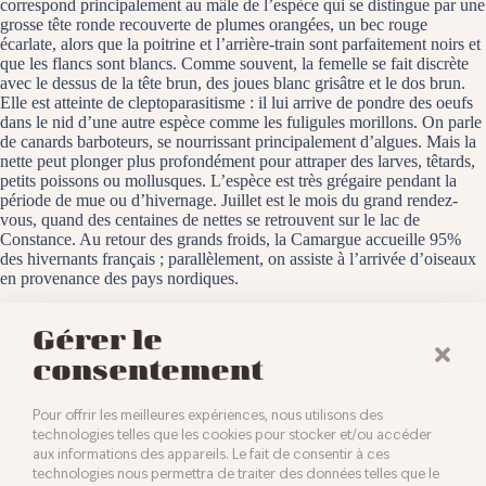
correspond principalement au mâle de l’espèce qui se distingue par une
grosse tête ronde recouverte de plumes orangées, un bec rouge
écarlate, alors que la poitrine et l’arrière-train sont parfaitement noirs et
que les flancs sont blancs. Comme souvent, la femelle se fait discrète
avec le dessus de la tête brun, des joues blanc grisâtre et le dos brun.
Elle est atteinte de cleptoparasitisme : il lui arrive de pondre des oeufs
dans le nid d’une autre espèce comme les fuligules morillons. On parle
de canards barboteurs, se nourrissant principalement d’algues. Mais la
nette peut plonger plus profondément pour attraper des larves, têtards,
petits poissons ou mollusques. L’espèce est très grégaire pendant la
période de mue ou d’hivernage. Juillet est le mois du grand rendez-
vous, quand des centaines de nettes se retrouvent sur le lac de
Constance. Au retour des grands froids, la Camargue accueille 95%
des hivernants français ; parallèlement, on assiste à l’arrivée d’oiseaux
en provenance des pays nordiques.
La Petite Camargue Alsacienne, le 4 juin 2024
Gérer le
consentement
Pour offrir les meilleures expériences, nous utilisons des
technologies telles que les cookies pour stocker et/ou accéder
aux informations des appareils. Le fait de consentir à ces
technologies nous permettra de traiter des données telles que le