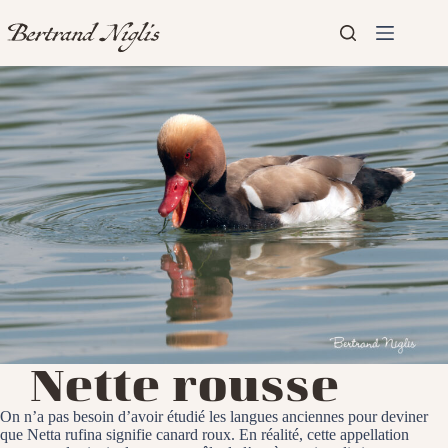
Passer
au
contenu
Aucun
Accueil
résultat
Présentation
Articles
Nette rousse
On n’a pas besoin d’avoir étudié les langues anciennes pour deviner
que Netta rufina signifie canard roux. En réalité, cette appellation