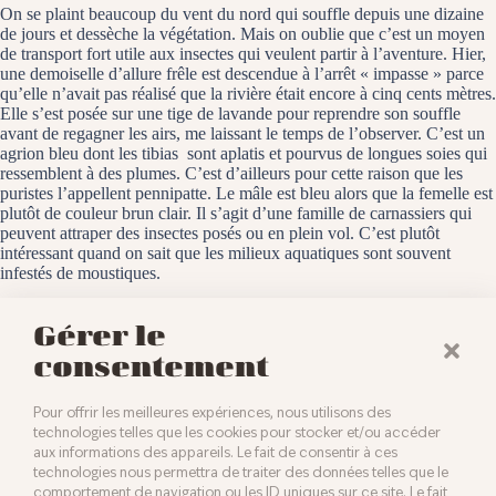
On se plaint beaucoup du vent du nord qui souffle depuis une dizaine
de jours et dessèche la végétation. Mais on oublie que c’est un moyen
de transport fort utile aux insectes qui veulent partir à l’aventure. Hier,
une demoiselle d’allure frêle est descendue à l’arrêt « impasse » parce
qu’elle n’avait pas réalisé que la rivière était encore à cinq cents mètres.
Elle s’est posée sur une tige de lavande pour reprendre son souffle
avant de regagner les airs, me laissant le temps de l’observer. C’est un
agrion bleu dont les tibias sont aplatis et pourvus de longues soies qui
ressemblent à des plumes. C’est d’ailleurs pour cette raison que les
puristes l’appellent pennipatte. Le mâle est bleu alors que la femelle est
plutôt de couleur brun clair. Il s’agit d’une famille de carnassiers qui
peuvent attraper des insectes posés ou en plein vol. C’est plutôt
intéressant quand on sait que les milieux aquatiques sont souvent
infestés de moustiques.
Baldersheim, le 4 juin 2023
Gérer le
consentement
Pour offrir les meilleures expériences, nous utilisons des
technologies telles que les cookies pour stocker et/ou accéder
aux informations des appareils. Le fait de consentir à ces
technologies nous permettra de traiter des données telles que le
comportement de navigation ou les ID uniques sur ce site. Le fait