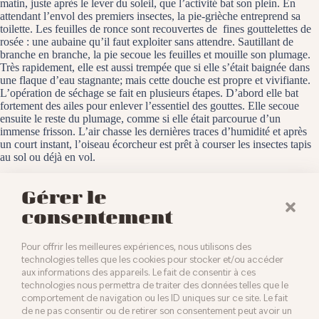
matin, juste après le lever du soleil, que l’activité bat son plein. En
attendant l’envol des premiers insectes, la pie-grièche entreprend sa
toilette. Les feuilles de ronce sont recouvertes de fines gouttelettes de
rosée : une aubaine qu’il faut exploiter sans attendre. Sautillant de
branche en branche, la pie secoue les feuilles et mouille son plumage.
Très rapidement, elle est aussi trempée que si elle s’était baignée dans
une flaque d’eau stagnante; mais cette douche est propre et vivifiante.
L’opération de séchage se fait en plusieurs étapes. D’abord elle bat
fortement des ailes pour enlever l’essentiel des gouttes. Elle secoue
ensuite le reste du plumage, comme si elle était parcourue d’un
immense frisson. L’air chasse les dernières traces d’humidité et après
un court instant, l’oiseau écorcheur est prêt à courser les insectes tapis
au sol ou déjà en vol.
Baldersheim, le 15 août 2024
Gérer le
consentement
Pour offrir les meilleures expériences, nous utilisons des
technologies telles que les cookies pour stocker et/ou accéder
aux informations des appareils. Le fait de consentir à ces
technologies nous permettra de traiter des données telles que le
comportement de navigation ou les ID uniques sur ce site. Le fait
de ne pas consentir ou de retirer son consentement peut avoir un