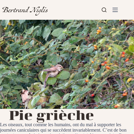
Passer
au
contenu
Aucun
Accueil
résultat
Présentation
Articles
Pie grièche
Les oiseaux, tout comme les humains, ont du mal à supporter les
journées caniculaires qui se succèdent invariablement. C’est de bon