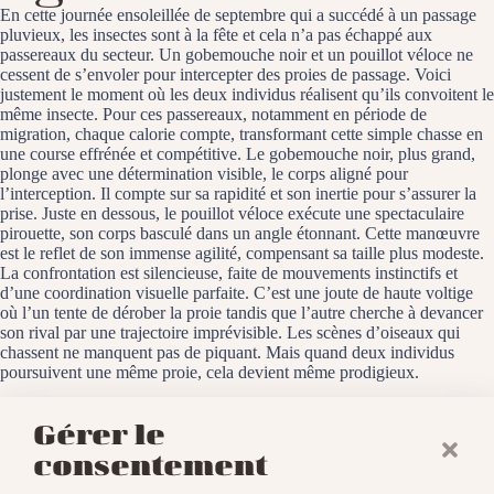
En cette journée ensoleillée de septembre qui a succédé à un passage
pluvieux, les insectes sont à la fête et cela n’a pas échappé aux
passereaux du secteur. Un gobemouche noir et un pouillot véloce ne
cessent de s’envoler pour intercepter des proies de passage. Voici
justement le moment où les deux individus réalisent qu’ils convoitent le
même insecte. Pour ces passereaux, notamment en période de
migration, chaque calorie compte, transformant cette simple chasse en
une course effrénée et compétitive. Le gobemouche noir, plus grand,
plonge avec une détermination visible, le corps aligné pour
l’interception. Il compte sur sa rapidité et son inertie pour s’assurer la
prise. Juste en dessous, le pouillot véloce exécute une spectaculaire
pirouette, son corps basculé dans un angle étonnant. Cette manœuvre
est le reflet de son immense agilité, compensant sa taille plus modeste.
La confrontation est silencieuse, faite de mouvements instinctifs et
d’une coordination visuelle parfaite. C’est une joute de haute voltige
où l’un tente de dérober la proie tandis que l’autre cherche à devancer
son rival par une trajectoire imprévisible. Les scènes d’oiseaux qui
chassent ne manquent pas de piquant. Mais quand deux individus
poursuivent une même proie, cela devient même prodigieux.
Les Octrois, le 10 septembre 2025
Gérer le
consentement