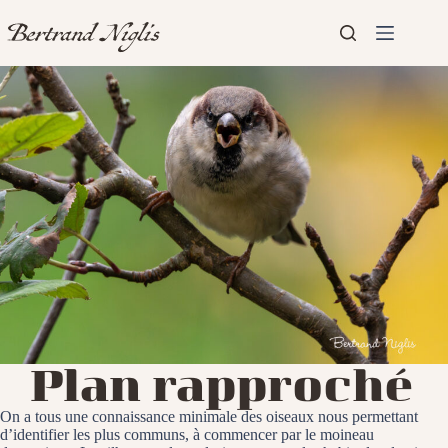
Passer
au
contenu
Aucun
Accueil
résultat
Présentation
Articles
Plan rapproché
On a tous une connaissance minimale des oiseaux nous permettant
d’identifier les plus communs, à commencer par le moineau