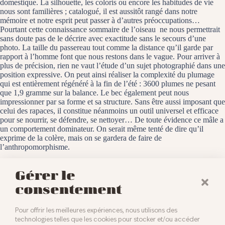
domestique. La silhouette, les coloris ou encore les habitudes de vie
nous sont familières ; catalogué, il est aussitôt rangé dans notre
mémoire et notre esprit peut passer à d’autres préoccupations…
Pourtant cette connaissance sommaire de l’oiseau ne nous permettrait
sans doute pas de le décrire avec exactitude sans le secours d’une
photo. La taille du passereau tout comme la distance qu’il garde par
rapport à l’homme font que nous restons dans le vague. Pour arriver à
plus de précision, rien ne vaut l’étude d’un sujet photographié dans une
position expressive. On peut ainsi réaliser la complexité du plumage
qui est entièrement régénéré à la fin de l’été : 3600 plumes ne pesant
que 1,9 gramme sur la balance. Le bec également peut nous
impressionner par sa forme et sa structure. Sans être aussi imposant que
celui des rapaces, il constitue néanmoins un outil universel et efficace
pour se nourrir, se défendre, se nettoyer… De toute évidence ce mâle a
un comportement dominateur. On serait même tenté de dire qu’il
exprime de la colère, mais on se gardera de faire de
l’anthropomorphisme.
Baldersheim, le 17 octobre 2924
Gérer le
consentement
Pour offrir les meilleures expériences, nous utilisons des
technologies telles que les cookies pour stocker et/ou accéder