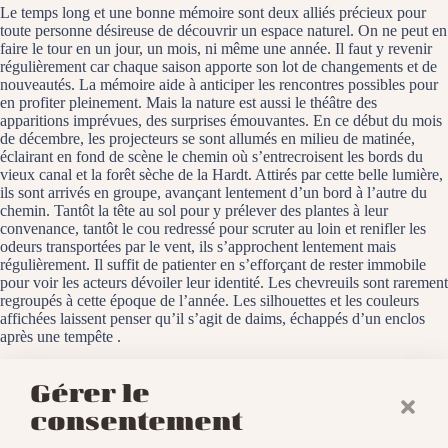
Le temps long et une bonne mémoire sont deux alliés précieux pour
toute personne désireuse de découvrir un espace naturel. On ne peut en
faire le tour en un jour, un mois, ni même une année. Il faut y revenir
régulièrement car chaque saison apporte son lot de changements et de
nouveautés. La mémoire aide à anticiper les rencontres possibles pour
en profiter pleinement. Mais la nature est aussi le théâtre des
apparitions imprévues, des surprises émouvantes. En ce début du mois
de décembre, les projecteurs se sont allumés en milieu de matinée,
éclairant en fond de scène le chemin où s’entrecroisent les bords du
vieux canal et la forêt sèche de la Hardt. Attirés par cette belle lumière,
ils sont arrivés en groupe, avançant lentement d’un bord à l’autre du
chemin. Tantôt la tête au sol pour y prélever des plantes à leur
convenance, tantôt le cou redressé pour scruter au loin et renifler les
odeurs transportées par le vent, ils s’approchent lentement mais
régulièrement. Il suffit de patienter en s’efforçant de rester immobile
pour voir les acteurs dévoiler leur identité. Les chevreuils sont rarement
regroupés à cette époque de l’année. Les silhouettes et les couleurs
affichées laissent penser qu’il s’agit de daims, échappés d’un enclos
après une tempête .
Baldersheim, le 6 décembre 2024
Gérer le
consentement