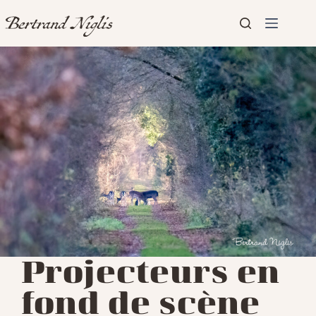
Passer
au
contenu
Aucun
Accueil
résultat
Présentation
Articles
Projecteurs en
fond de scène