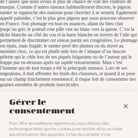
de l’année que nous avons le plus de chance de voir des visiteurs de
marque. Comme d’autres oiseaux habituellement discrets, le pigeon
ramier se rapproche des maisons pour chercher à se nourrir. Egalement
appelé palombe, c’est le plus gros pigeon que nous pouvons observer
en France. Son plumage est tout en nuances, allant du bleu clair
jusqu’au gris; le poitrail rose pâle vire au blanc vers la queue. C’est la
tâche blanche au côté du cou et la barre blanche en travers de l’aile qui
permettent de discriminer cet oiseau parmi ses congénères. Le plumage
est épais, mais fragile; le ramier perd des plumes ou du duvet au
moindre choc, ce qui est plutôt utile lors de l’attaque d’un faucon
pèlerin qui le cible lors de ses piqués fulgurants ou de l’autour qui le
frappe par en-dessous après un rapide retournement. Mais c’est
l’homme qui de tout temps a été la principale menace. Lors de ses
migrations, il doit affronter les fusils des chasseurs, et quand il se pose
sur un champ fraichement ensemencé, il risque fort de consommer des
graines enrobées de produits insecticides.
Baldersheim, le 12 janvier 2023
Gérer le
consentement
Pour offrir les meilleures expériences, nous utilisons des
technologies telles que les cookies pour stocker et/ou accéder
aux informations des appareils. Le fait de consentir à ces