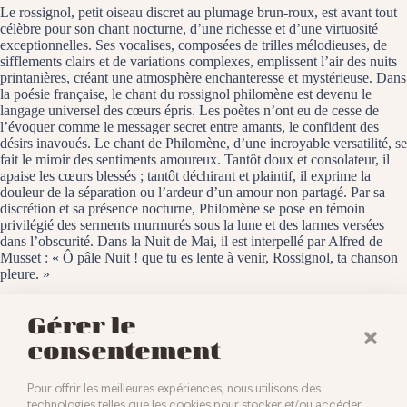
Le rossignol, petit oiseau discret au plumage brun-roux, est avant tout
célèbre pour son chant nocturne, d’une richesse et d’une virtuosité
exceptionnelles. Ses vocalises, composées de trilles mélodieuses, de
sifflements clairs et de variations complexes, emplissent l’air des nuits
printanières, créant une atmosphère enchanteresse et mystérieuse. Dans
la poésie française, le chant du rossignol philomène est devenu le
langage universel des cœurs épris. Les poètes n’ont eu de cesse de
l’évoquer comme le messager secret entre amants, le confident des
désirs inavoués. Le chant de Philomène, d’une incroyable versatilité, se
fait le miroir des sentiments amoureux. Tantôt doux et consolateur, il
apaise les cœurs blessés ; tantôt déchirant et plaintif, il exprime la
douleur de la séparation ou l’ardeur d’un amour non partagé. Par sa
discrétion et sa présence nocturne, Philomène se pose en témoin
privilégié des serments murmurés sous la lune et des larmes versées
dans l’obscurité. Dans la Nuit de Mai, il est interpellé par Alfred de
Musset : « Ô pâle Nuit ! que tu es lente à venir, Rossignol, ta chanson
pleure. »
Le Rothmoos, le 23 mai 2025
Gérer le
consentement
Pour offrir les meilleures expériences, nous utilisons des
technologies telles que les cookies pour stocker et/ou accéder