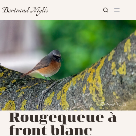
Passer
au
contenu
Aucun
Accueil
résultat
Présentation
Articles
Rougequeue à
front blanc