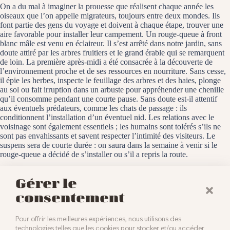
On a du mal à imaginer la prouesse que réalisent chaque année les
oiseaux que l’on appelle migrateurs, toujours entre deux mondes. Ils
font partie des gens du voyage et doivent à chaque étape, trouver une
aire favorable pour installer leur campement. Un rouge-queue à front
blanc mâle est venu en éclaireur. Il s’est arrêté dans notre jardin, sans
doute attiré par les arbres fruitiers et le grand érable qui se remarquent
de loin. La première après-midi a été consacrée à la découverte de
l’environnement proche et de ses ressources en nourriture. Sans cesse,
il épie les herbes, inspecte le feuillage des arbres et des haies, plonge
au sol ou fait irruption dans un arbuste pour appréhender une chenille
qu’il consomme pendant une courte pause. Sans doute est-il attentif
aux éventuels prédateurs, comme les chats de passage : ils
conditionnent l’installation d’un éventuel nid. Les relations avec le
voisinage sont également essentiels ; les humains sont tolérés s’ils ne
sont pas envahissants et savent respecter l’intimité des visiteurs. Le
suspens sera de courte durée : on saura dans la semaine à venir si le
rouge-queue a décidé de s’installer ou s’il a repris la route.
Baldersheim, le 22 avril 2024
Gérer le
consentement
Pour offrir les meilleures expériences, nous utilisons des
technologies telles que les cookies pour stocker et/ou accéder