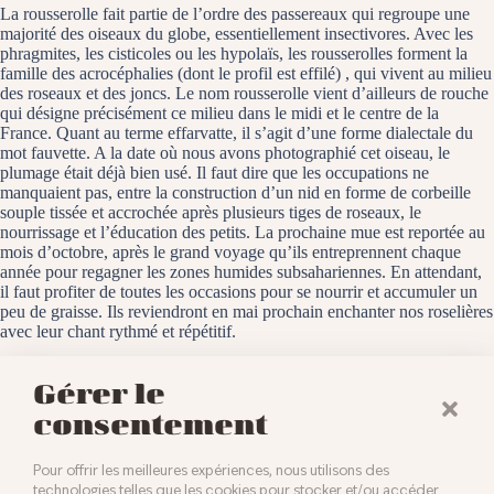
La rousserolle fait partie de l’ordre des passereaux qui regroupe une
majorité des oiseaux du globe, essentiellement insectivores. Avec les
phragmites, les cisticoles ou les hypolaïs, les rousserolles forment la
famille des acrocéphalies (dont le profil est effilé) , qui vivent au milieu
des roseaux et des joncs. Le nom rousserolle vient d’ailleurs de rouche
qui désigne précisément ce milieu dans le midi et le centre de la
France. Quant au terme effarvatte, il s’agit d’une forme dialectale du
mot fauvette. A la date où nous avons photographié cet oiseau, le
plumage était déjà bien usé. Il faut dire que les occupations ne
manquaient pas, entre la construction d’un nid en forme de corbeille
souple tissée et accrochée après plusieurs tiges de roseaux, le
nourrissage et l’éducation des petits. La prochaine mue est reportée au
mois d’octobre, après le grand voyage qu’ils entreprennent chaque
année pour regagner les zones humides subsahariennes. En attendant,
il faut profiter de toutes les occasions pour se nourrir et accumuler un
peu de graisse. Ils reviendront en mai prochain enchanter nos roselières
avec leur chant rythmé et répétitif.
Les étangs Nérac, le 24 juillet 2024
Gérer le
consentement
Pour offrir les meilleures expériences, nous utilisons des
technologies telles que les cookies pour stocker et/ou accéder