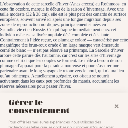
L’observation de cette sarcelle d’hiver (Anas crecca) au Rothmoos, en
cette fin octobre, marque le début de la saison d’hivernage. Avec une
taille modeste (32 à 38 cm), elle est le plus petit des canards de surface
européens, souvent arrivé ici après une longue migration depuis ses
zones de reproduction nordiques, principalement situées en
Scandinavie et en Russie. Ce qui frappe immédiatement chez cet
individu mâle est sa livrée nuptiale déjà complète et éclatante.
Contrairement à l’idée reçue, ce plumage coloré — caractérisé par cette
magnifique tête brun-roux ornée d’un large masque vert émeraude
cerné de blanc — n’est pas réservé au printemps. La Sarcelle d’hiver
arbore cette parure dès l’automne, car c’est sur les sites d’hivernage
comme celui-ci que les couples se forment. Le mâle a besoin de son
plumage d’apparat pour la parade amoureuse et pour s’assurer une
partenaire avant le long voyage de retour vers le nord, qui n’aura lieu
qu’au printemps. Actuellement grégaire, cet oiseau se nourrit
activement dans les eaux peu profondes du marais, accumulant les
réserves nécessaires pour passer l’hiver.
Le Rothmoos, le 29 octobre 2025
Gérer le
consentement
Pour offrir les meilleures expériences, nous utilisons des
technologies telles que les cookies pour stocker et/ou accéder