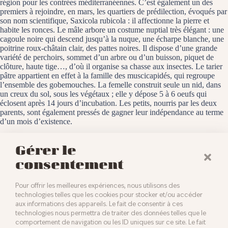
région pour les contrées méditerranéennes. C’est également un des
premiers à rejoindre, en mars, les quartiers de prédilection, évoqués par
son nom scientifique, Saxicola rubicola : il affectionne la pierre et
habite les ronces. Le mâle arbore un costume nuptial très élégant : une
cagoule noire qui descend jusqu’à la nuque, une écharpe blanche, une
poitrine roux-châtain clair, des pattes noires. Il dispose d’une grande
variété de perchoirs, sommet d’un arbre ou d’un buisson, piquet de
clôture, haute tige…, d’où il organise sa chasse aux insectes. Le tarier
pâtre appartient en effet à la famille des muscicapidés, qui regroupe
l’ensemble des gobemouches. La femelle construit seule un nid, dans
un creux du sol, sous les végétaux ; elle y dépose 5 à 6 oeufs qui
éclosent après 14 jours d’incubation. Les petits, nourris par les deux
parents, sont également pressés de gagner leur indépendance au terme
d’un mois d’existence.
Le Bollenberg, le 22 mars 2024
Gérer le
consentement
Pour offrir les meilleures expériences, nous utilisons des
technologies telles que les cookies pour stocker et/ou accéder
aux informations des appareils. Le fait de consentir à ces
technologies nous permettra de traiter des données telles que le
comportement de navigation ou les ID uniques sur ce site. Le fait