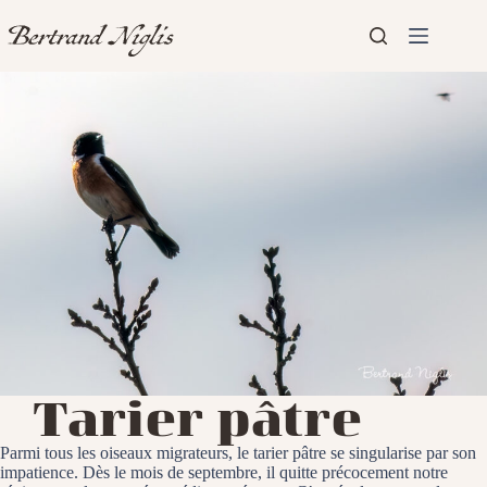
Passer
au
contenu
Aucun
Accueil
résultat
Présentation
Articles
Tarier pâtre
Parmi tous les oiseaux migrateurs, le tarier pâtre se singularise par son
impatience. Dès le mois de septembre, il quitte précocement notre