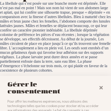
La libellule qui s’est posée sur une branche morte est déprimée. Elle
n’est pas mal en point ! Mais son nom lui vient de son abdomen large
et aplati, qui lui confère une silhouette trapue, presque « déprimée » en
comparaison avec la finesse d’autres libellules. Bleu à maturité chez les
mâles et brun jaune chez les femelles, l’abdomen comporte des lunules
latérales jaunes. Mâles et femelles se déplacent beaucoup, ce qui leur
confère un caractère pionnier indéniable. La libellule déprimée
colonise de préférence les pièces d’eau récentes ; lorsque la végétation
se développe, ses effectifs décroissent. Au début de la journée, Les
mâles circulent de place en place jusqu’à ce qu’ils trouvent une femelle
libre. L’accouplement a lieu en plein vol. Les oeufs sont enrobés d’un
mucus gélatineux épais qui favorise leur adhésion sur des supports
végétaux. La phase larvaire peut durer deux années et se passe
partiellement enfouie dans la terre, sans eau libre. La phase
d’émergence s’échelonne sur trois mois, ce qui plaide en faveur de la
coexistence de plusieurs cohortes.
Hirtzfelden, le 3 juin 2025
Gérer le
consentement
Pour offrir les meilleures expériences, nous utilisons des
technologies telles que les cookies pour stocker et/ou accéder
aux informations des appareils. Le fait de consentir à ces