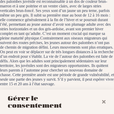
des palombes juvénile est reconnaissable à un dos de couleur brun-
marron et à une poitrine et un ventre clairs, avec de larges stries
verticales brun-foncé. Ses yeux sont d’un jaune un peu terne, parfois
même un peu gris. Il subit sa première mue au bout de 12 à 16 mois :
elle commence généralement à la fin de l’hiver et se poursuit durant
l’été, permettant au jeune autour d’avoir son plumage adulte avec des
stries horizontales et un dos gris-ardoise, avant son premier hiver
complet en tant qu’adulte. C’est un moment crucial qui marque sa
pleine maturité physique.Contrairement aux oiseaux migrateurs qui
suivent des routes précises, les jeunes autour des palombes n’ont pas
de chemin de migration défini. Leurs mouvements sont plus erratiques.
On peut en voir se déplacer sur de très longues distances à la recherche
d’un endroit pour s’établir. La vie de l’autour des palombes est faite de
défis. Alors que les adultes sont principalement sédentaires sur leur
territoire, les juvéniles sont des migrateurs opportunistes. Ils quittent
leurs parents à l’automne pour chercher un nouveau domaine de
chasse. Cette première année est une période de grande vulnérabilité, et
seule une partie des jeunes y survit. S’il y parvient, il peut espérer vivre
entre 15 et 20 ans à l’état sauvage.
La Petite Camargue alsacienne, le 29 août 2025
Gérer le
consentement